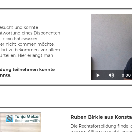
besucht und konnte
ntwortung eines Disponenten
n in ein Fahrwasser
 aber nicht kommen möchte.
erklärt zu bekommen, vor allem
Urteilen. Hier erlangt man
bildung teilnehmen konnte
onnte.
0:00
Cu
Play
Mute
Ti
Ruben Birkle aus Konst
Die Rechtsfortbildung finde i
man im Alltag so erlebt, bek