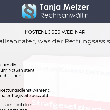
KOSTENLOSES WEBINAR
allsanitäter, was der Rettungsassis
es um die
um NotSan steht,
echtlichen
im Rettungsdienst während
naler Tragweite aussieht
ei somit auf dem