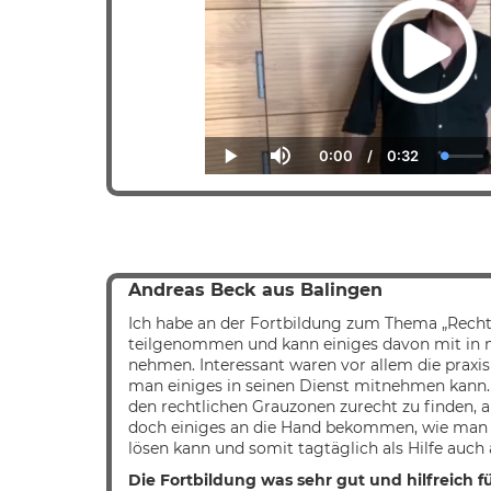
0:00
/
0:32
Current
Duration
Loade
Play
Mute
Time
2.30%
Andreas Beck aus Balingen
Ich habe an der Fortbildung zum Thema „Recht
teilgenommen und kann einiges davon mit in 
nehmen. Interessant waren vor allem die praxis
man einiges in seinen Dienst mitnehmen kann. E
den rechtlichen Grauzonen zurecht zu finden, a
doch einiges an die Hand bekommen, wie man d
lösen kann und somit tagtäglich als Hilfe auc
Die Fortbildung was sehr gut und hilfreich f