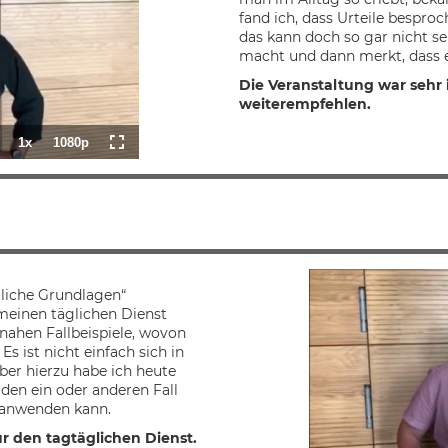
fand ich, dass Urteile bespro
das kann doch so gar nicht sei
macht und dann merkt, dass es
Die Veranstaltung war sehr i
weiterempfehlen.
1x
1080p
d
:
Playback
Quality
Fullscreen
Rate
liche Grundlagen“
meinen täglichen Dienst
nahen Fallbeispiele, wovon
s ist nicht einfach sich in
ber hierzu habe ich heute
en ein oder anderen Fall
h anwenden kann.
ür den tagtäglichen Dienst.