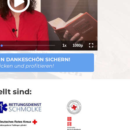
1x
1080p
tion
Loaded
:
Playback
Quality
Fullscreen
0.00%
Rate
EIN DANKESCHÖN SICHERN!
licken und profitieren!
llt sind: