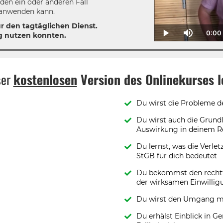
en ein oder anderen Fall
h anwenden kann.
ür den tagtäglichen Dienst.
0:00
ng nutzen konnten.
Cu
Play
Mute
Ti
ser
kostenlosen
Version des Onlinekurses le
Du wirst die Probleme de
Du wirst auch die Grundl
Auswirkung in deinem R
Du lernst, was die Verle
StGB für dich bedeutet
Du bekommst den rechtf
der wirksamen Einwilligu
Du wirst den Umgang mit
Du erhälst Einblick in G