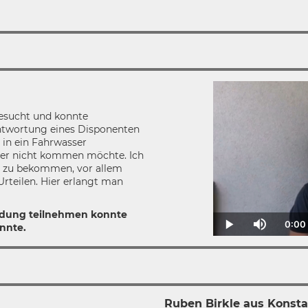
besucht und konnte
ntwortung eines Disponenten
 in ein Fahrwasser
aber nicht kommen möchte. Ich
ärt zu bekommen, vor allem
Urteilen. Hier erlangt man
bildung teilnehmen konnte
0:00
nnte.
Cu
Play
Mute
Ti
Ruben Birkle aus Konst