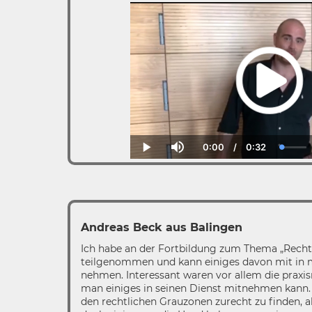
0:00
/
0:32
Current
Duration
Loade
Play
Mute
Time
1.53%
Andreas Beck aus Balingen
Ich habe an der Fortbildung zum Thema „Recht
teilgenommen und kann einiges davon mit in m
nehmen. Interessant waren vor allem die praxis
man einiges in seinen Dienst mitnehmen kann. Es
den rechtlichen Grauzonen zurecht zu finden, a