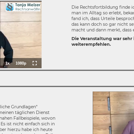
Die Rechtsfortbildung finde i
man im Alltag so erlebt, bek
fand ich, dass Urteile bespro
das kann doch so gar nicht sei
macht und dann merkt, dass es
Die Veranstaltung war sehr i
weiterempfehlen.
1x
1080p
d
:
Playback
Quality
Fullscreen
Rate
liche Grundlagen“
einen täglichen Dienst
nahen Fallbeispiele, wovon
 ist nicht einfach sich in
ber hierzu habe ich heute