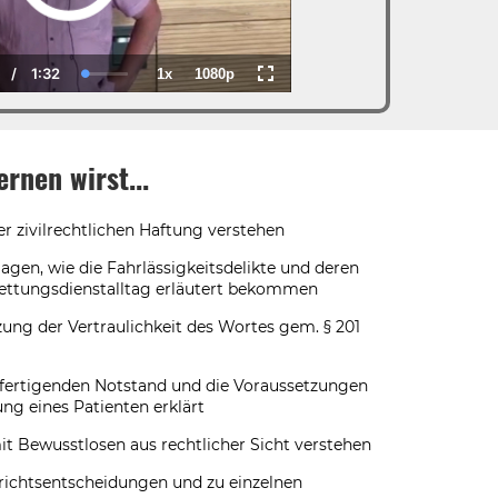
/
1:32
1x
1080p
rrent
Duration
Loaded
:
Playback
Quality
Fullscreen
me
0.00%
Rate
rnen wirst...
r zivilrechtlichen Haftung verstehen
agen, wie die Fahrlässigkeitsdelikte und deren
ettungsdienstalltag erläutert bekommen
tzung der Vertraulichkeit des Wortes gem. § 201
ertigenden Notstand und die Voraussetzungen
ng eines Patienten erklärt
 Bewusstlosen aus rechtlicher Sicht verstehen
erichtsentscheidungen und zu einzelnen