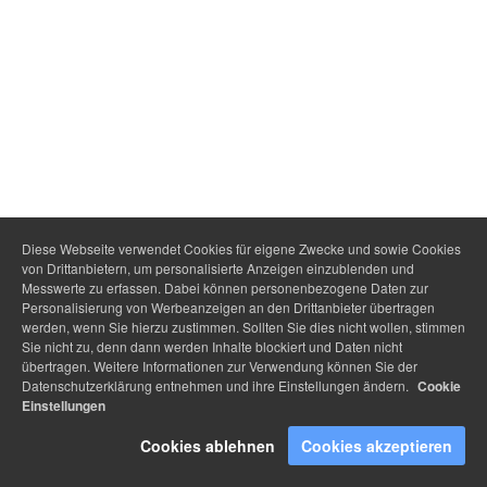
Diese Webseite verwendet Cookies für eigene Zwecke und sowie Cookies
von Drittanbietern, um personalisierte Anzeigen einzublenden und
Messwerte zu erfassen. Dabei können personenbezogene Daten zur
Personalisierung von Werbeanzeigen an den Drittanbieter übertragen
werden, wenn Sie hierzu zustimmen. Sollten Sie dies nicht wollen, stimmen
Sie nicht zu, denn dann werden Inhalte blockiert und Daten nicht
übertragen. Weitere Informationen zur Verwendung können Sie der
Datenschutzerklärung entnehmen und ihre Einstellungen ändern.
Cookie
Einstellungen
Cookies ablehnen
Cookies akzeptieren