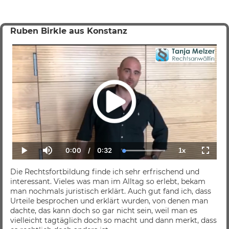
Ruben Birkle aus Konstanz
0:00
/
0:32
1x
Current
Duration
Loaded
:
Play
Mute
Playback
Fullscr
Time
100.00%
Rate
Die Rechtsfortbildung finde ich sehr erfrischend und
interessant. Vieles was man im Alltag so erlebt, bekam
man nochmals juristisch erklärt. Auch gut fand ich, dass
Urteile besprochen und erklärt wurden, von denen man
dachte, das kann doch so gar nicht sein, weil man es
vielleicht tagtäglich doch so macht und dann merkt, dass