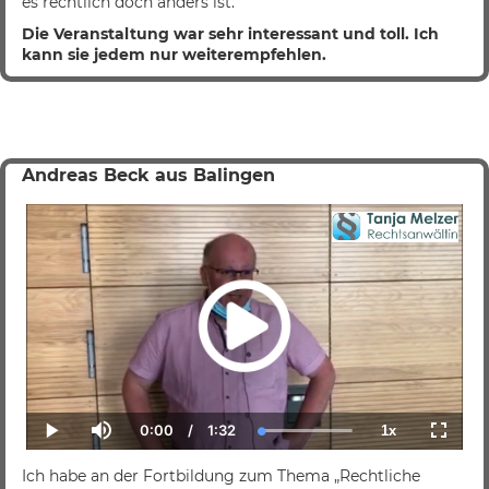
es rechtlich doch anders ist.
Die Veranstaltung war sehr interessant und toll. Ich
kann sie jedem nur weiterempfehlen.
Andreas Beck aus Balingen
0:00
/
1:32
1x
Current
Duration
Loaded
:
Play
Mute
Playback
Fullscr
Time
100.00%
Rate
Ich habe an der Fortbildung zum Thema „Rechtliche