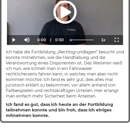
0:00
/
0:50
1x
Current
Duration
Loaded
:
Play
Mute
Playback
Fullscr
Time
100.00%
Rate
Ich habe die Fortbildung „Rechtsgrundlagen“ besucht und
konnte mitnehmen, wie die Handhabung und die
Verantwortung eines Disponenten ist. Des Weiteren weiß
ich nun, wie schnell man in ein Fahrwasser
rechtlicherseits fahren kann, in welches man aber nicht
kommen möchte. Ich fand es sehr gut, dies alles mal
juristisch erklärt zu bekommen, vor allem anhand von
Fallbeispielen und rechtskräftigen Urteilen. Hier erlangt
man einfach mehr Sicherheit beim Arbeiten.
Ich fand es gut, dass ich heute an der Fortbildung
teilnehmen konnte und bin froh, dass ich einiges
mitnehmen konnte.