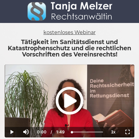
kostenloses Webinar
Tätigkeit im Sanitätsdienst und
Katastrophenschutz und die rechtlichen
Vorschriften des Vereinsrechts!
0:00
/
1:49
1x
Current
Duration
Loaded
:
Play
Mute
Playback
Fulls
Time
100.00%
Rate