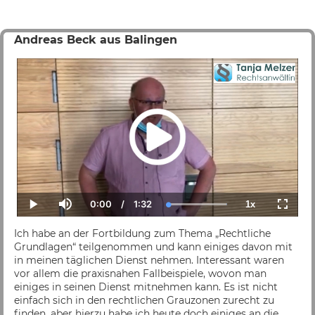
Andreas Beck aus Balingen
0:00
/
1:32
1x
Current
Duration
Loaded
:
Play
Mute
Playback
Fullscr
Time
100.00%
Rate
Ich habe an der Fortbildung zum Thema „Rechtliche
Grundlagen“ teilgenommen und kann einiges davon mit
in meinen täglichen Dienst nehmen. Interessant waren
vor allem die praxisnahen Fallbeispiele, wovon man
einiges in seinen Dienst mitnehmen kann. Es ist nicht
einfach sich in den rechtlichen Grauzonen zurecht zu
finden, aber hierzu habe ich heute doch einiges an die